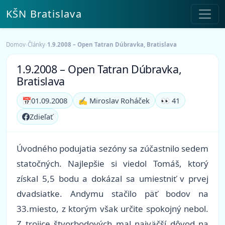
KŠN Bratislava
Domov
›
Články
›
1.9.2008 – Open Tatran Dúbravka, Bratislava
1.9.2008 – Open Tatran Dúbravka,
Bratislava
📅
01.09.2008
✍️ Miroslav Roháček
👀 41
Zdieľať
Úvodného podujatia sezóny sa zúčastnilo sedem
statočných. Najlepšie si viedol Tomáš, ktorý
získal 5,5 bodu a dokázal sa umiestniť v prvej
dvadsiatke. Andymu stačilo päť bodov na
33.miesto, z ktorým však určite spokojný nebol.
Z trojice štvorbodových mal najväčší dôvod na