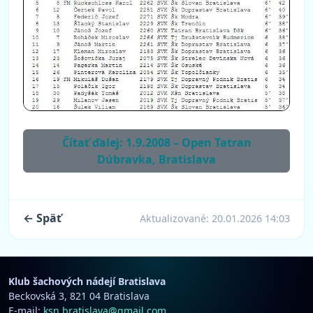
Čítať ďalej: 1.9.2008 – Open Tatran
Dúbravka, Bratislava
← Späť
Aktualizované:
20.01.2026 14:03
Klub šachových nádejí Bratislava
Beckovská 3, 821 04 Bratislava
E-mail:
ksn.bratislava@gmail.com