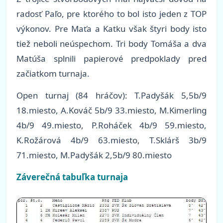
radosť Paľo, pre ktorého to bol isto jeden z TOP
výkonov. Pre Maťa a Katku však štyri body isto
tiež neboli neúspechom. Tri body Tomáša a dva
Matúša splnili papierové predpoklady pred
začiatkom turnaja.
Open turnaj (84 hráčov): T.Padyšák 5,5b/9
18.miesto, A.Kováč 5b/9 33.miesto, M.Kimerling
4b/9 49.miesto, P.Roháček 4b/9 59.miesto,
K.Rožárová 4b/9 63.miesto, T.Sklárš 3b/9
71.miesto, M.Padyšák 2,5b/9 80.miesto
Záverečná tabuľka turnaja