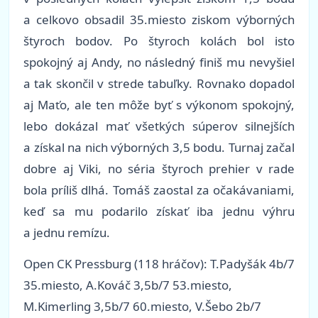
a celkovo obsadil 35.miesto ziskom výborných
štyroch bodov. Po štyroch kolách bol isto
spokojný aj Andy, no následný finiš mu nevyšiel
a tak skončil v strede tabuľky. Rovnako dopadol
aj Maťo, ale ten môže byť s výkonom spokojný,
lebo dokázal mať všetkých súperov silnejších
a získal na nich výborných 3,5 bodu. Turnaj začal
dobre aj Viki, no séria štyroch prehier v rade
bola príliš dlhá. Tomáš zaostal za očakávaniami,
keď sa mu podarilo získať iba jednu výhru
a jednu remízu.
Open CK Pressburg (118 hráčov): T.Padyšák 4b/7
35.miesto, A.Kováč 3,5b/7 53.miesto,
M.Kimerling 3,5b/7 60.miesto, V.Šebo 2b/7