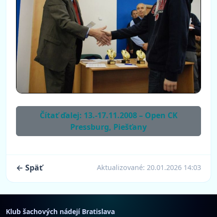
Čítať ďalej: 13.-17.11.2008 – Open CK
Pressburg, Piešťany
← Späť
Aktualizované:
20.01.2026 14:03
Klub šachových nádejí Bratislava