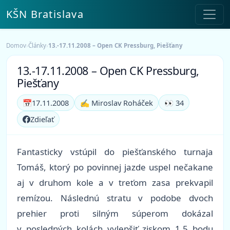
KŠN Bratislava
Domov
›
Články
›
13.-17.11.2008 – Open CK Pressburg, Piešťany
13.-17.11.2008 – Open CK Pressburg,
Piešťany
📅
17.11.2008
✍️ Miroslav Roháček
👀 34
Zdieľať
Fantasticky vstúpil do piešťanského turnaja
Tomáš, ktorý po povinnej jazde uspel nečakane
aj v druhom kole a v treťom zasa prekvapil
remízou. Následnú stratu v podobe dvoch
prehier proti silným súperom dokázal
v posledných kolách vylepšiť ziskom 1,5 bodu