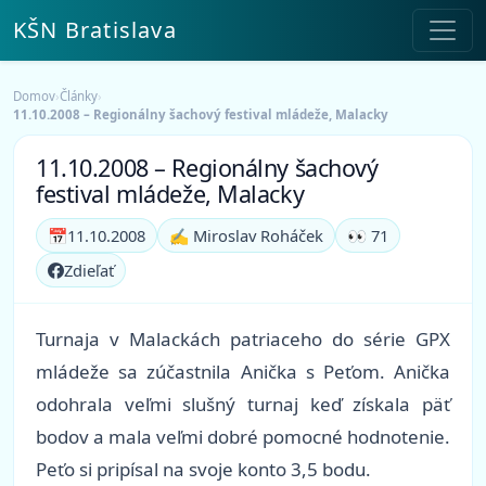
KŠN Bratislava
Domov
›
Články
›
11.10.2008 – Regionálny šachový festival mládeže, Malacky
11.10.2008 – Regionálny šachový
festival mládeže, Malacky
📅
11.10.2008
✍️ Miroslav Roháček
👀 71
Zdieľať
Turnaja v Malackách patriaceho do série GPX
mládeže sa zúčastnila Anička s Peťom. Anička
odohrala veľmi slušný turnaj keď získala päť
bodov a mala veľmi dobré pomocné hodnotenie.
Peťo si pripísal na svoje konto 3,5 bodu.