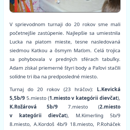
V sprievodnom turnaji do 20 rokov sme mali
početnejšie zastúpenie. Najlepšie sa umiestnila
Lucka na piatom mieste, tesne nasledovaná
siedmou Katkou a ôsmym Maťom. Celá trojica
sa pohybovala v predných sférach tabuľky.
Adam získal priemerné štyri body a Paľovi stačili
solídne tri iba na predposledné miesto.
Turnaj do 20 rokov (23 hráčov):
L.Kevická
5,5b/9
5.miesto (
1.miesto v kategórii dievčat
),
K.Rožárová 5b/9
7.miesto (
2.miesto
v kategórii dievčat
), M.Kimerling 5b/9
8.miesto, A.Kordoš 4b/9 18.miesto, P.Roháček