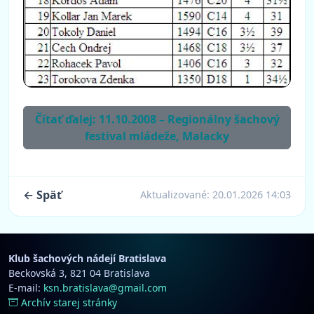
Čítať ďalej: 11.10.2008 – Regionálny šachový
festival mládeže, Malacky
← Späť
Aktualizované:
20.01.2026 14:03
Klub šachových nádejí Bratislava
Beckovská 3, 821 04 Bratislava
E-mail:
ksn.bratislava@gmail.com
Archív starej stránky