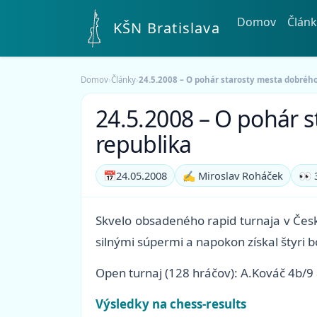
Domov
Článk
KŠN Bratislava
Domov
›
Články
›
24.5.2008 – O pohár starosty mesta dobrého
24.5.2008 – O pohár 
republika
📅
24.05.2008
✍️ Miroslav Roháček
👀 
Skvelo obsadeného rapid turnaja v Česk
silnými súpermi a napokon získal štyri b
Open turnaj (128 hráčov): A.Kováč 4b/9
Výsledky na chess-results