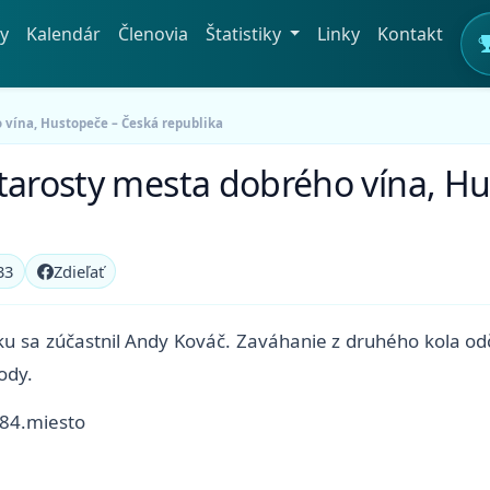
y
Kalendár
Členovia
Štatistiky
Linky
Kontakt
 vína, Hustopeče – Česká republika
starosty mesta dobrého vína, H
33
Zdieľať
u sa zúčastnil Andy Kováč. Zaváhanie z druhého kola odči
ody.
 84.miesto