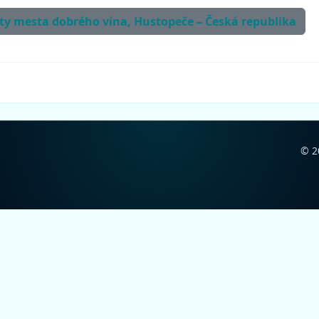
osty mesta dobrého vína, Hustopeče – Česká republika
© 2