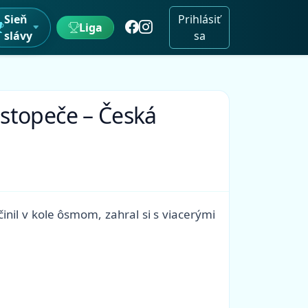
Sieň
Prihlásiť
Liga
slávy
sa
ustopeče – Česká
nil v kole ôsmom, zahral si s viacerými