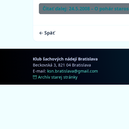
Čítať ďalej: 24.5.2008 – O pohár star
← Späť
Klub šachových nádejí Bratislava
Beckovská 3, 821 04 Bratislava
E-mail:
ksn.bratislava@gmail.com
Archív starej stránky