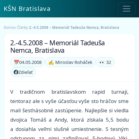
KŠN Bratislava
Domov
›
Články
›
2.-4.5.2008 – Memoriál Tadeuša Nemca, Bratislava
2.-4.5.2008 – Memoriál Tadeuša
Nemca, Bratislava
📅
04.05.2008
✍️ Miroslav Roháček
👀 32
Zdieľať
V tradičnom bratislavskom rapid turnaji,
tentoraz ale s vyše účasťou vyše sto hráčov sme
mali šesťnásobné zastúpenie. Najlepšie si viedla
dvojica Tomáš a Andy, ktorá získala 5,5 bodu
a dosiahla veľmi slušné umiestnenie. S tesným
odstupom za nimi zafinišoval 5-bodový Viki.