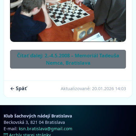
Čítať ďalej: 2.-4.5.2008 – Memoriál Tadeuša
Nemca, Bratislava
← Späť
Aktualizované:
20.01.2026 14:03
Klub šachových nádejí Bratislava
Beckovská 3, 821 04 Bratislava
E-mail:
ksn.bratislava@gmail.com
Archív starej stránky