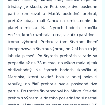
trinásty. Je škoda, že Peťo svoje dve posledné
partie remizoval a Matúš poslednú prehral,
pretože obaja mali šancu na umiestnenie do
piateho miesta. Na štyroch bodoch skončila
Anička, ktorá rozohrala turnaj vskutku parádne –
troma výhrami. Prehru v tom štvrtom ihneď
kompenzovala štvrtou výhrou, no žiaľ bola to jej
labutia pieseň. Po štyroch prehrách v rade sa
prepadla až na 38.miesto, no výkon mala aj tak
obdivuhodný. Na štyroch bodoch skončila aj
Martinka, ktorá taktiež bola v prvej polovici
tabuľky, no žiaľ prehrala svoje posledné dve
partie. Do tretice štvorbodový bol Mirko. Striedal
prehry s výhrami a do toho posledného si nechal
prehru. Lívia uhrala na premiérovom turnaji 2,5