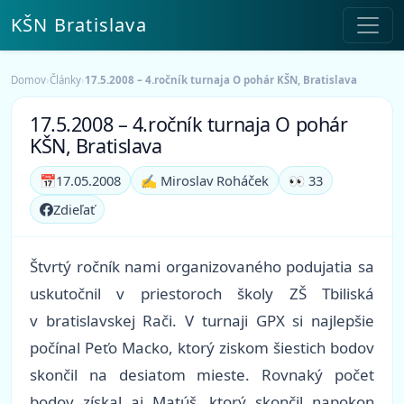
KŠN Bratislava
Domov
›
Články
›
17.5.2008 – 4.ročník turnaja O pohár KŠN, Bratislava
17.5.2008 – 4.ročník turnaja O pohár
KŠN, Bratislava
📅
17.05.2008
✍️ Miroslav Roháček
👀 33
Zdieľať
Štvrtý ročník nami organizovaného podujatia sa
uskutočnil v priestoroch školy ZŠ Tbiliská
v bratislavskej Rači. V turnaji GPX si najlepšie
počínal Peťo Macko, ktorý ziskom šiestich bodov
skončil na desiatom mieste. Rovnaký počet
bodov získal aj Matúš, ktorý skončil napokon