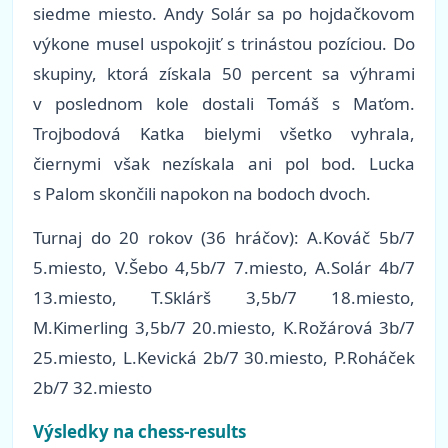
siedme miesto. Andy Solár sa po hojdačkovom
výkone musel uspokojiť s trinástou pozíciou. Do
skupiny, ktorá získala 50 percent sa výhrami
v poslednom kole dostali Tomáš s Maťom.
Trojbodová Katka bielymi všetko vyhrala,
čiernymi však nezískala ani pol bod. Lucka
s Palom skončili napokon na bodoch dvoch.
Turnaj do 20 rokov (36 hráčov): A.Kováč 5b/7
5.miesto, V.Šebo 4,5b/7 7.miesto, A.Solár 4b/7
13.miesto, T.Sklárš 3,5b/7 18.miesto,
M.Kimerling 3,5b/7 20.miesto, K.Rožárová 3b/7
25.miesto, L.Kevická 2b/7 30.miesto, P.Roháček
2b/7 32.miesto
Výsledky na chess-results