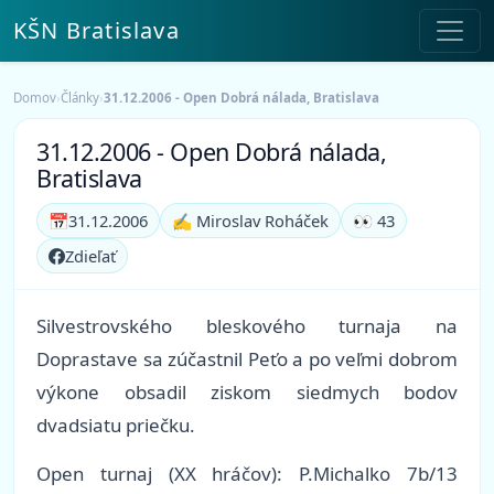
KŠN Bratislava
Domov
›
Články
›
31.12.2006 - Open Dobrá nálada, Bratislava
31.12.2006 - Open Dobrá nálada,
Bratislava
📅
31.12.2006
✍️ Miroslav Roháček
👀 43
Zdieľať
Silvestrovského bleskového turnaja na
Doprastave sa zúčastnil Peťo a po veľmi dobrom
výkone obsadil ziskom siedmych bodov
dvadsiatu priečku.
Open turnaj (XX hráčov): P.Michalko 7b/13