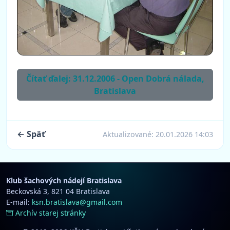
Čítať ďalej: 31.12.2006 - Open Dobrá nálada,
Bratislava
← Späť
Aktualizované:
20.01.2026 14:03
Klub šachových nádejí Bratislava
Beckovská 3, 821 04 Bratislava
E-mail:
ksn.bratislava@gmail.com
Archív starej stránky