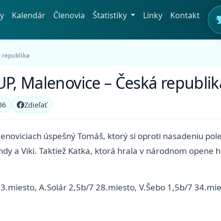
y
Kalendár
Členovia
Štatistiky
Linky
Kontakt
á republika
UP, Malenovice – Česká republik
36
Zdieľať
lenoviciach úspešný Tomáš, ktorý si oproti nasadeniu pole
dy a Viki. Taktiež Katka, ktorá hrala v národnom opene h
3.miesto, A.Solár 2,5b/7 28.miesto, V.Šebo 1,5b/7 34.mi