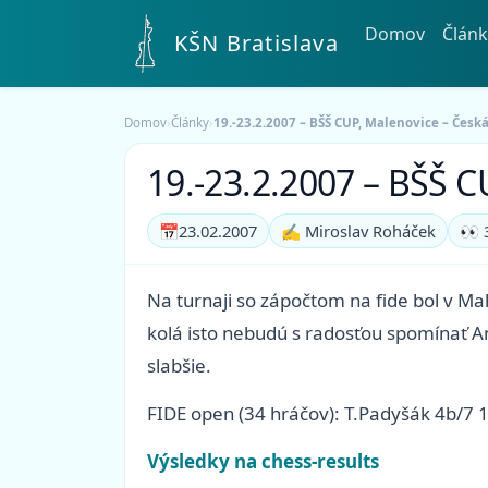
Domov
Článk
KŠN Bratislava
Domov
›
Články
›
19.-23.2.2007 – BŠŠ CUP, Malenovice – Česk
19.-23.2.2007 – BŠŠ C
📅
23.02.2007
✍️ Miroslav Roháček
👀 
Na turnaji so zápočtom na fide bol v Ma
kolá isto nebudú s radosťou spomínať An
slabšie.
FIDE open (34 hráčov): T.Padyšák 4b/7 1
Výsledky na chess-results