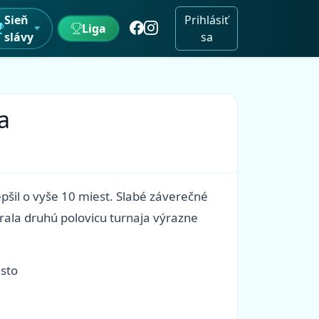
Sieň
Prihlásiť
Liga
slávy
sa
a
pšil o vyše 10 miest. Slabé záverečné
rala druhú polovicu turnaja výrazne
esto