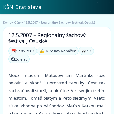
KŠN Bratislava
Domov
›
Články
›
12.5.2007 – Regionálny šachový festival, Osuské
12.5.2007 – Regionálny šachový
festival, Osuské
📅
12.05.2007
✍️ Miroslav Roháček
👀 57
Zdieľať
Medzi mladšími Matúšovi ani Martinke ruže
nekvitli a skončili uprostred tabuľky. Česť tak
zachraňovali starší, konkrétne Viki svojim tretím
miestom, Tomáš piatym a Peťo siedmym. Všetci
získal zhodne po päť bodov. Maťo s Katkou mali
o bod menej a Palo zafinišoval na dvoch bodoch.