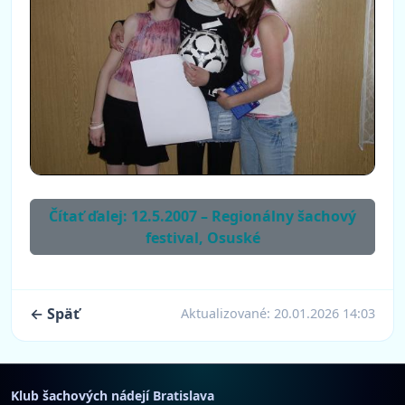
Čítať ďalej: 12.5.2007 – Regionálny šachový
festival, Osuské
← Späť
Aktualizované:
20.01.2026 14:03
Klub šachových nádejí Bratislava