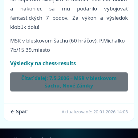
a nakoniec sa mu podarilo vybojovať
fantastických 7 bodov. Za výkon a výsledok
klobúk dolu!
MSR v bleskovom šachu (60 hráčov): P.Michalko
7b/15 39.miesto
Výsledky na chess-results
Čítať ďalej: 7.5.2006 – MSR v bleskovom
šachu, Nové Zámky
← Späť
Aktualizované:
20.01.2026 14:03