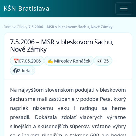
KŠN Bratislava
Domov
›
Články
›
7.5.2006 – MSR v bleskovom šachu, Nové Zámky
7.5.2006 – MSR v bleskovom šachu,
Nové Zámky
📅
07.05.2006
✍️ Miroslav Roháček
👀 35
Zdieľať
Na najvyššom slovenskom podujatí v bleskovom
šachu sme mali zastúpenie v podobe Peťa, ktorý
napriek nízkemu veku i ratingu sa herne
presadil. Dokázala zdolať viacerých výrazne
silnejších a skúsenejších súperov, vrátane výhry
so súperom silnejším o takmer 600 elo bodov