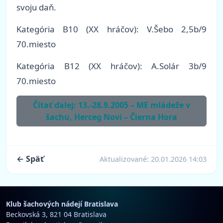
svoju daň.
Kategória B10 (XX hráčov): V.Šebo 2,5b/9
70.miesto
Kategória B12 (XX hráčov): A.Solár 3b/9
70.miesto
Čítať ďalej: 13.-28.9.2005 – ME mládeže v
šachu, Herceg Novi – Čierna Hora
← Späť
Aktualizované:
20.01.2026 14:03
Klub šachových nádejí Bratislava
Beckovská 3, 821 04 Bratislava