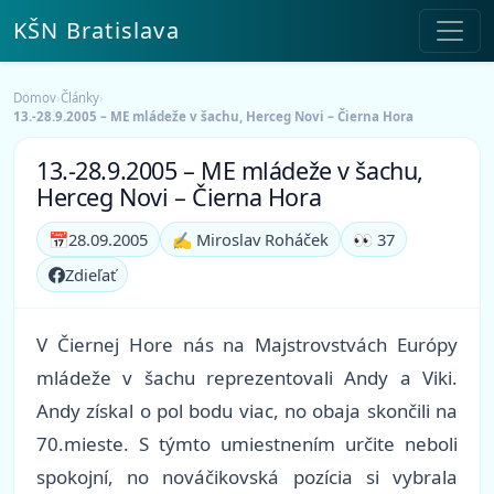
KŠN Bratislava
Domov
›
Články
›
13.-28.9.2005 – ME mládeže v šachu, Herceg Novi – Čierna Hora
13.-28.9.2005 – ME mládeže v šachu,
Herceg Novi – Čierna Hora
📅
28.09.2005
✍️ Miroslav Roháček
👀 37
Zdieľať
V Čiernej Hore nás na Majstrovstvách Európy
mládeže v šachu reprezentovali Andy a Viki.
Andy získal o pol bodu viac, no obaja skončili na
70.mieste. S týmto umiestnením určite neboli
spokojní, no nováčikovská pozícia si vybrala