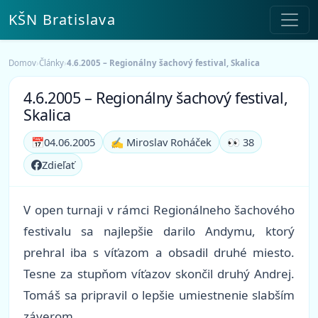
KŠN Bratislava
Domov
›
Články
›
4.6.2005 – Regionálny šachový festival, Skalica
4.6.2005 – Regionálny šachový festival,
Skalica
📅
04.06.2005
✍️ Miroslav Roháček
👀 38
Zdieľať
V open turnaji v rámci Regionálneho šachového
festivalu sa najlepšie darilo Andymu, ktorý
prehral iba s víťazom a obsadil druhé miesto.
Tesne za stupňom víťazov skončil druhý Andrej.
Tomáš sa pripravil o lepšie umiestnenie slabším
záverom.