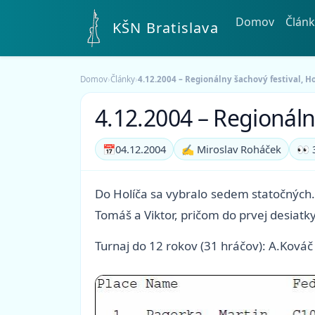
Domov
Článk
KŠN Bratislava
Domov
›
Články
›
4.12.2004 – Regionálny šachový festival, Ho
4.12.2004 – Regionálny
📅
04.12.2004
✍️ Miroslav Roháček
👀 
Do Holíča sa vybralo sedem statočných. 
Tomáš a Viktor, pričom do prvej desiatk
Turnaj do 12 rokov (31 hráčov): A.Ková