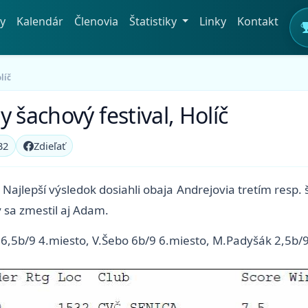
y
Kalendár
Členovia
Štatistiky
Linky
Kontakt
líč
 šachový festival, Holíč
32
Zdieľať
Najlepší výsledok dosiahli obaja Andrejovia tretím resp.
y sa zmestil aj Adam.
č 6,5b/9 4.miesto, V.Šebo 6b/9 6.miesto, M.Padyšák 2,5b/