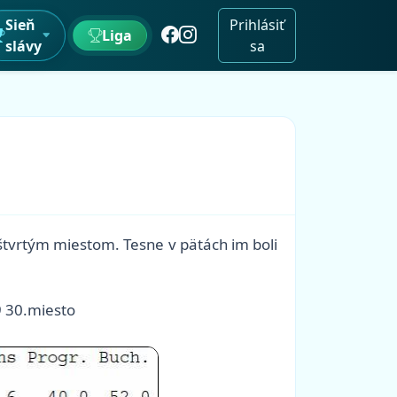
Sieň
Prihlásiť
Liga
slávy
sa
 štvrtým miestom. Tesne v pätách im boli
9 30.miesto