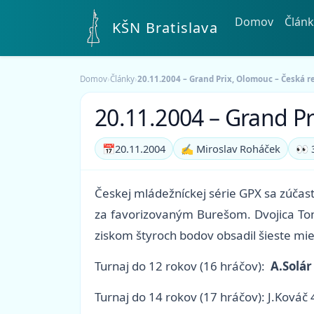
Domov
Článk
KŠN Bratislava
Domov
›
Články
›
20.11.2004 – Grand Prix, Olomouc – Česká r
20.11.2004 – Grand Pr
📅
20.11.2004
✍️ Miroslav Roháček
👀 
Českej mládežníckej série GPX sa zúčastn
za favorizovaným Burešom. Dvojica Tom
ziskom štyroch bodov obsadil šieste mie
Turnaj do 12 rokov (16 hráčov):
A.Solár
Turnaj do 14 rokov (17 hráčov): J.Kováč