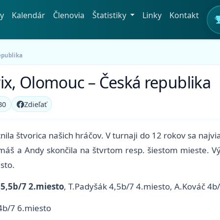
y
Kalendár
Členovia
Štatistiky
Linky
Kontakt
epublika
ix, Olomouc – Česká republika
30
Zdieľať
ila štvorica našich hráčov. V turnaji do 12 rokov sa najv
áš a Andy skončila na štvrtom resp. šiestom mieste. Výb
sto.
 5,5b/7 2.miesto
, T.Padyšák 4,5b/7 4.miesto, A.Kováč 4b
 4b/7 6.miesto