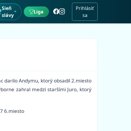
Sieň
Prihlásiť
Liga
slávy
sa
iac darilo Andymu, ktorý obsadil 2.miesto
orne zahral medzi staršími Juro, ktorý
/7 6.miesto