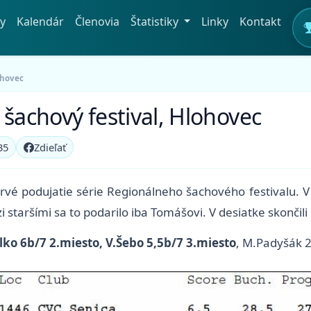
y
Kalendár
Členovia
Štatistiky
Linky
Kontakt
ohovec
 šachový festival, Hlohovec
35
Zdieľať
é podujatie série Regionálneho šachového festivalu. V 
dzi staršími sa to podarilo iba Tomášovi. V desiatke skončil
ko 6b/7 2.miesto, V.Šebo 5,5b/7 3.miesto
, M.Padyšák 