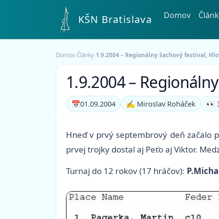
Domov
Článk
KŠN Bratislava
Domov
›
Články
›
1.9.2004 – Regionálny šachový festival, Hl
1.9.2004 – Regionálny
📅
01.09.2004
✍️ Miroslav Roháček
👀 
Hneď v prvý septembrový deň začalo prv
prvej trojky dostal aj Peťo aj Viktor. Me
Turnaj do 12 rokov (17 hráčov):
P.Michal