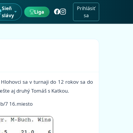
Sieň
Prihlásiť
Liga
slávy
sa
Hlohovci sa v turnaji do 12 rokov sa do
i ešte aj druhý Tomáš s Katkou.
2b/7 16.miesto