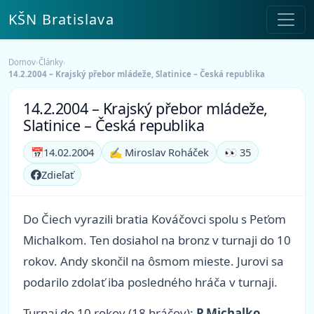
KŠN Bratislava
Domov
›
Články
›
14.2.2004 – Krajský přebor mládeže, Slatinice – Česká republika
14.2.2004 – Krajský přebor mládeže,
Slatinice – Česká republika
📅
14.02.2004
✍️ Miroslav Roháček
👀 35
Zdieľať
Do Čiech vyrazili bratia Kováčovci spolu s Peťom
Michalkom. Ten dosiahol na bronz v turnaji do 10
rokov. Andy skončil na ôsmom mieste. Jurovi sa
podarilo zdolať iba posledného hráča v turnaji.
Turnaj do 10 rokov (18 hráčov):
P.Michalko