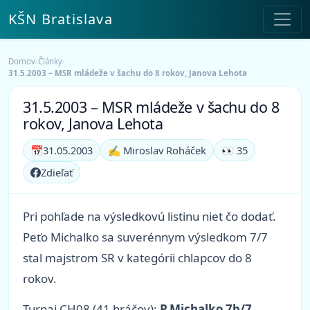
KŠN Bratislava
Domov
›
Články
›
31.5.2003 – MSR mládeže v šachu do 8 rokov, Janova Lehota
31.5.2003 – MSR mládeže v šachu do 8
rokov, Janova Lehota
📅
31.05.2003
✍️ Miroslav Roháček
👀 35
Zdieľať
Pri pohľade na výsledkovú listinu niet čo dodať.
Peťo Michalko sa suverénnym výsledkom 7/7
stal majstrom SR v kategórii chlapcov do 8
rokov.
Turnaj CH08 (41 hráčov):
P.Michalko 7b/7