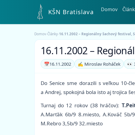
Domov
Článk
KŠN Bratislava
Domov
›
Články
›
16.11.2002 – Regionálny šachový festival, 
16.11.2002 – Regionál
📅
16.11.2002
✍️ Miroslav Roháček
👀 
Do Senice sme dorazili s veľkou 10-čl
a Andrej, spokojná bola isto aj trojica 
Turnaj do 12 rokov (38 hráčov):
T.Pei
A.Marťák 6b/9 8.miesto, A.Kováč 5b/9
M.Rebro 3,5b/9 32.miesto