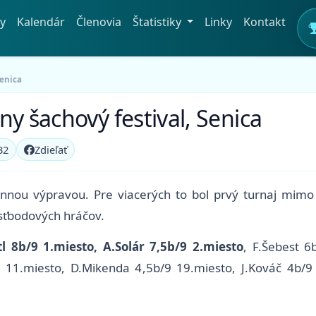
y
Kalendár
Členovia
Štatistiky
Linky
Kontakt
Senica
ny šachový festival, Senica
32
Zdieľať
ennou výpravou. Pre viacerých to bol prvý turnaj mimo 
šesťbodových hráčov.
tl 8b/9 1.miesto, A.Solár 7,5b/9 2.miesto
, F.Šebest 6
 11.miesto, D.Mikenda 4,5b/9 19.miesto, J.Kováč 4b/9 