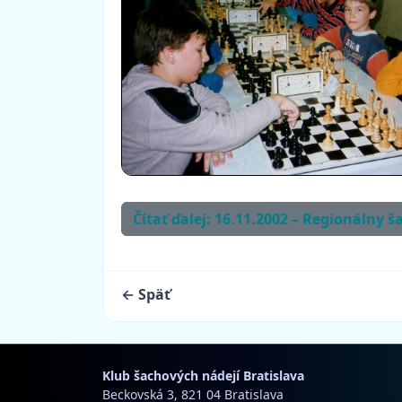
Čítať ďalej: 16.11.2002 – Regionálny š
← Späť
Klub šachových nádejí Bratislava
Beckovská 3, 821 04 Bratislava