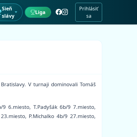
Sieň
Prihlásiť
Liga
slávy
sa
Bratislavy. V turnaji dominovali Tomáš
b/9 6.miesto, T.Padyšák 6b/9 7.miesto,
23.miesto, P.Michalko 4b/9 27.miesto,