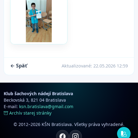
← Späť
Aktualizované:
22.05.2026 12:59
Klub šachových nádejí Bratislava
Beckovská 3, 821 04 Bratislava
E-mail:
ksn.bratislava@gmail.com
Archív starej stránky
© 2012–2026 KŠN Bratislava. Všetky práva vyhradené.