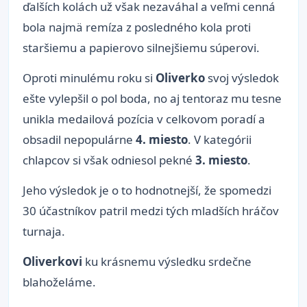
ďalších kolách už však nezaváhal a veľmi cenná
bola najmä remíza z posledného kola proti
staršiemu a papierovo silnejšiemu súperovi.
Oproti minulému roku si
Oliverko
svoj výsledok
ešte vylepšil o pol boda, no aj tentoraz mu tesne
unikla medailová pozícia v celkovom poradí a
obsadil nepopulárne
4. miesto
. V kategórii
chlapcov si však odniesol pekné
3. miesto
.
Jeho výsledok je o to hodnotnejší, že spomedzi
30 účastníkov patril medzi tých mladších hráčov
turnaja.
Oliverkovi
ku krásnemu výsledku srdečne
blahoželáme.