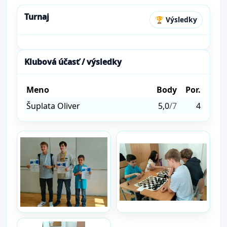
Turnaj
🏆 Výsledky
Klubová účasť / výsledky
Meno
Body
Por.
Šuplata Oliver
5,0
/7
4