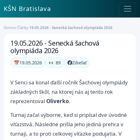
KŠN Bratislava
Domov
›
Články
›
19.05.2026 - Senecká šachová olympiáda 2026
19.05.2026 - Senecká šachová
olympiáda 2026
📅
19.05.2026
👀 89
Zdieľať
V Senci sa konal ďalší ročník Šachovej olympiády
základných škôl, na ktorej nás aj tento rok
reprezentoval
Oliverko
.
Turnaj začal výborne, keď si pripísal dve úvodné
víťazstvá. Následne prišla jeho jediná prehra v
turnaji, a to proti celkovej víťazke podujatia. V