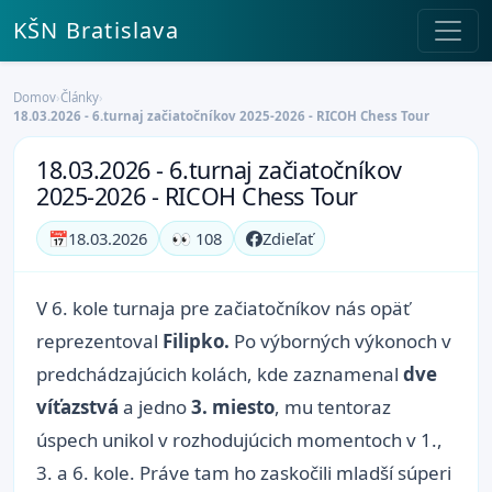
KŠN Bratislava
Domov
›
Články
›
18.03.2026 - 6.turnaj začiatočníkov 2025-2026 - RICOH Chess Tour
18.03.2026 - 6.turnaj začiatočníkov
2025-2026 - RICOH Chess Tour
📅
18.03.2026
👀 108
Zdieľať
V 6. kole turnaja pre začiatočníkov nás opäť
reprezentoval
Filipko.
Po výborných výkonoch v
predchádzajúcich kolách, kde zaznamenal
dve
víťazstvá
a jedno
3. miesto
, mu tentoraz
úspech unikol v rozhodujúcich momentoch v 1.,
3. a 6. kole. Práve tam ho zaskočili mladší súperi