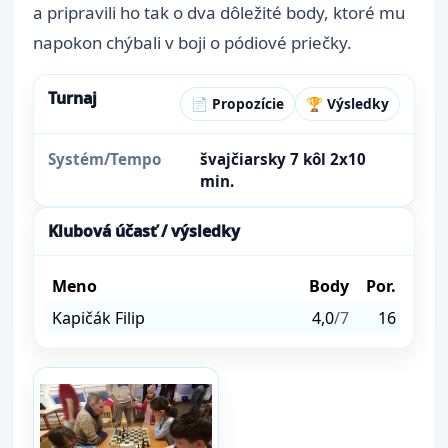
a pripravili ho tak o dva dôležité body, ktoré mu
napokon chýbali v boji o pódiové priečky.
Turnaj
📄 Propozície
🏆 Výsledky
Systém/Tempo
švajčiarsky 7 kôl 2x10
min.
Klubová účasť / výsledky
Meno
Body
Por.
Kapičák Filip
4,0
/7
16