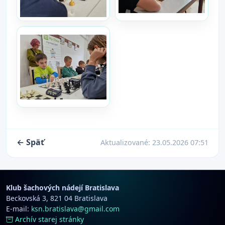
← Späť
Aktualizované:
23.05.2026 07:51
Klub šachových nádejí Bratislava
Beckovská 3, 821 04 Bratislava
E-mail:
ksn.bratislava@gmail.com
Archív starej stránky