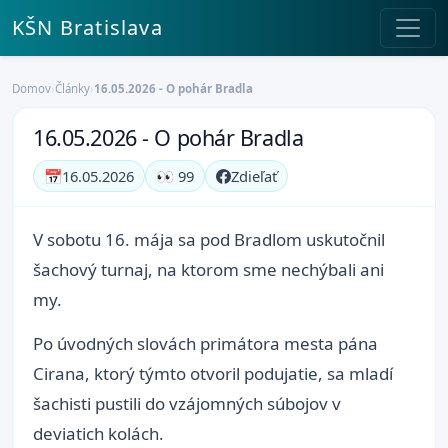
KŠN Bratislava
Domov
›
Články
›
16.05.2026 - O pohár Bradla
16.05.2026 - O pohár Bradla
📅
16.05.2026
👀 99
Zdieľať
V sobotu 16. mája sa pod Bradlom uskutočnil
šachový turnaj, na ktorom sme nechýbali ani
my.
Po úvodných slovách primátora mesta pána
Cirana, ktorý týmto otvoril podujatie, sa mladí
šachisti pustili do vzájomných súbojov v
deviatich kolách.