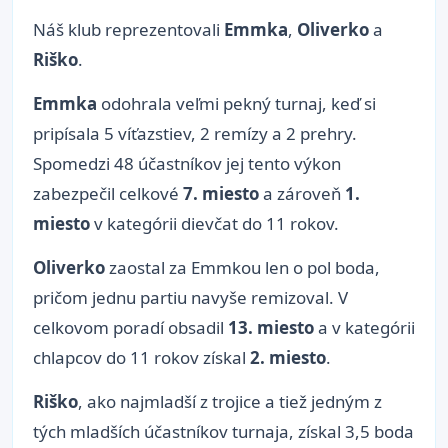
Náš klub reprezentovali
Emmka
,
Oliverko
a
Riško
.
Emmka
odohrala veľmi pekný turnaj, keď si
pripísala 5 víťazstiev, 2 remízy a 2 prehry.
Spomedzi 48 účastníkov jej tento výkon
zabezpečil celkové
7. miesto
a zároveň
1.
miesto
v kategórii dievčat do 11 rokov.
Oliverko
zaostal za Emmkou len o pol boda,
pričom jednu partiu navyše remizoval. V
celkovom poradí obsadil
13. miesto
a v kategórii
chlapcov do 11 rokov získal
2. miesto
.
Riško
, ako najmladší z trojice a tiež jedným z
tých mladších účastníkov turnaja, získal 3,5 boda