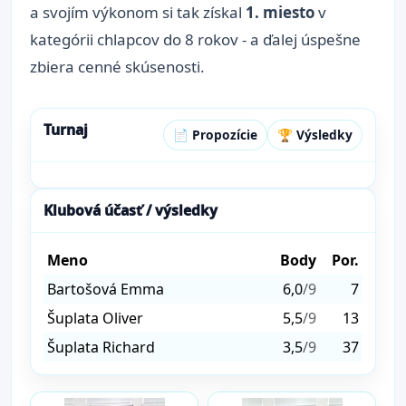
a svojím výkonom si tak získal
1. miesto
v
kategórii chlapcov do 8 rokov - a ďalej úspešne
zbiera cenné skúsenosti.
Turnaj
📄 Propozície
🏆 Výsledky
Klubová účasť / výsledky
Meno
Body
Por.
Bartošová Emma
6,0
/9
7
Šuplata Oliver
5,5
/9
13
Šuplata Richard
3,5
/9
37