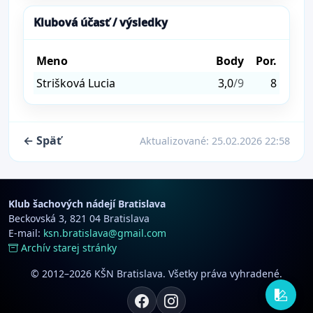
Klubová účasť / výsledky
Meno
Body
Por.
Strišková Lucia
3,0
/9
8
← Späť
Aktualizované:
25.02.2026 22:58
Klub šachových nádejí Bratislava
Beckovská 3, 821 04 Bratislava
E-mail:
ksn.bratislava@gmail.com
Archív starej stránky
© 2012–2026 KŠN Bratislava. Všetky práva vyhradené.