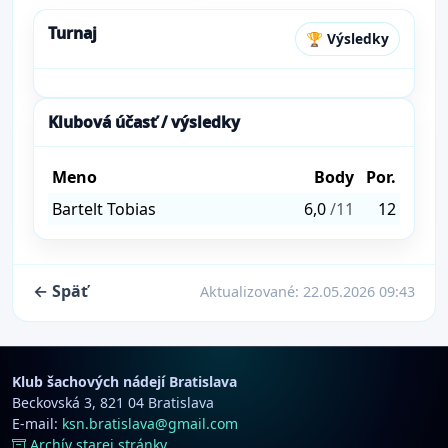
Turnaj
🏆 Výsledky
Klubová účasť / výsledky
Meno
Body
Por.
Bartelt Tobias
6,0
/11
12
← Späť
Aktualizované:
22.05.2026 09:43
Klub šachových nádejí Bratislava
Beckovská 3, 821 04 Bratislava
E-mail:
ksn.bratislava@gmail.com
Archív starej stránky