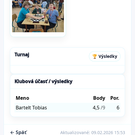
Turnaj
🏆 Výsledky
Klubová účasť / výsledky
Meno
Body
Por.
Bartelt Tobias
4,5
/9
6
← Späť
Aktualizované:
09.02.2026 15:53