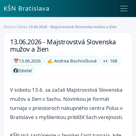
KŠN Bratislava
Domov
›
Články
›
13.06.2026 - Majstrovstvá Slovenska mužov a žien
13.06.2026 - Majstrovstvá Slovenska
mužov a žien
📅
13.06.2026
✍️ Andrea Bochničková
👀 168
Zdieľať
V sobotu 13.6. sa začali Majstrovstvá Slovenska
mužov a žien v šachu. Novinkou je formát
turnaja v priestoroch nákupného centra Polus v
Bratislave s myšlienkou priblížiť šach verejnosti.
KŠN má zastúpenie v ženskej časti turnaja, kde