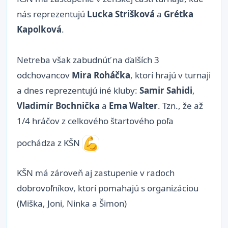
nás reprezentujú
Lucka Strišková
a
Grétka
Kapolková
.
Netreba však zabudnúť na ďalších 3
odchovancov
Mira Roháčka
, ktorí hrajú v turnaji
a dnes reprezentujú iné kluby:
Samir Sahidi
,
Vladimír Bochnička
a
Ema Walter
. Tzn., že až
1/4 hráčov z celkového štartového poľa
pochádza z KŠN
KŠN má zároveň aj zastupenie v radoch
dobrovoľníkov, ktorí pomahajú s organizáciou
(Miška, Joni, Ninka a Šimon)