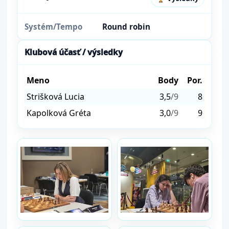
Systém/Tempo
Round robin
Klubová účasť / výsledky
Meno
Body
Por.
Strišková Lucia
3,5
/9
8
Kapolková Gréta
3,0
/9
9